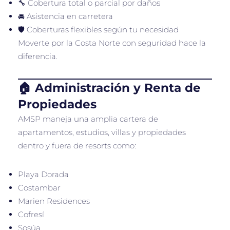
🔧 Cobertura total o parcial por daños
🚘 Asistencia en carretera
🛡️ Coberturas flexibles según tu necesidad
Moverte por la Costa Norte con seguridad hace la
diferencia.
🏠 Administración y Renta de
Propiedades
AMSP maneja una amplia cartera de
apartamentos, estudios, villas y propiedades
dentro y fuera de resorts como:
Playa Dorada
Costambar
Marien Residences
Cofresí
Sosúa