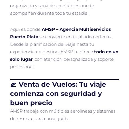
organizado y servicios confiables que te
acompañen durante toda tu estadía.
Aquí es donde
AMSP – Agencia Multiservicios
Puerto Plata
se convierte en tu aliado perfecto.
Desde la planificación del viaje hasta tu
experiencia en destino, AMSP te ofrece
todo en un
solo lugar
, con atención personalizada y soporte
profesional.
🛫 Venta de Vuelos: Tu viaje
comienza con seguridad y
buen precio
AMSP trabaja con múltiples aerolíneas y sistemas
de reserva para conseguirte: