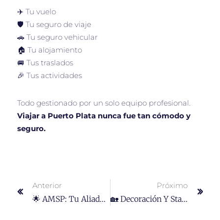
✈️ Tu vuelo
🛡️ Tu seguro de viaje
🚗 Tu seguro vehicular
🏠 Tu alojamiento
🚐 Tus traslados
🎉 Tus actividades
Todo gestionado por un solo equipo profesional.
Viajar a Puerto Plata nunca fue tan cómodo y
seguro.
Anterior
Próximo
🌟 AMSP: Tu Aliado Integral En Transporte, Alojamiento Y Marketing Digital
🏡 Decoración Y Staging Inmobiliario: La Clave Para Vender O Alquilar Más Rápido En Puerto Plata