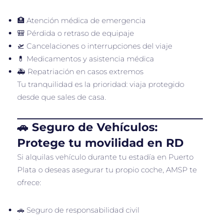
🏥 Atención médica de emergencia
🎒 Pérdida o retraso de equipaje
🛫 Cancelaciones o interrupciones del viaje
💊 Medicamentos y asistencia médica
🚑 Repatriación en casos extremos
Tu tranquilidad es la prioridad: viaja protegido
desde que sales de casa.
🚗 Seguro de Vehículos:
Protege tu movilidad en RD
Si alquilas vehículo durante tu estadía en Puerto
Plata o deseas asegurar tu propio coche, AMSP te
ofrece:
🚗 Seguro de responsabilidad civil