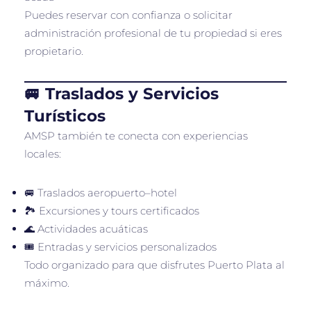
Puedes reservar con confianza o solicitar
administración profesional de tu propiedad si eres
propietario.
🚐 Traslados y Servicios
Turísticos
AMSP también te conecta con experiencias
locales:
🚐 Traslados aeropuerto–hotel
🏞️ Excursiones y tours certificados
🌊 Actividades acuáticas
🎟️ Entradas y servicios personalizados
Todo organizado para que disfrutes Puerto Plata al
máximo.