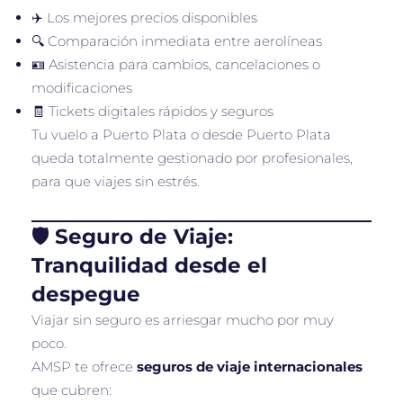
✈️ Los mejores precios disponibles
🔍 Comparación inmediata entre aerolíneas
🪪 Asistencia para cambios, cancelaciones o
modificaciones
🧾 Tickets digitales rápidos y seguros
Tu vuelo a Puerto Plata o desde Puerto Plata
queda totalmente gestionado por profesionales,
para que viajes sin estrés.
🛡️ Seguro de Viaje:
Tranquilidad desde el
despegue
Viajar sin seguro es arriesgar mucho por muy
poco.
AMSP te ofrece
seguros de viaje internacionales
que cubren: