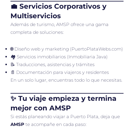
💼 Servicios Corporativos y
Multiservicios
Además de turismo, AMSP ofrece una gama
completa de soluciones:
🌐 Diseño web y marketing (PuertoPlataWebs.com)
🏘️ Servicios inmobiliarios (Inmobiliaria Java)
📝 Traducciones, asistencias y trámites
📄 Documentación para viajeros y residentes
En un solo lugar, encuentras todo lo que necesitas.
✨ Tu viaje empieza y termina
mejor con AMSP
Si estás planeando viajar a Puerto Plata, deja que
AMSP
te acompañe en cada paso: