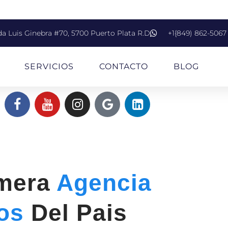
da Luis Ginebra #70, 5700 Puerto Plata R.D
+1{849) 862-5067
SERVICIOS
CONTACTO
BLOG
imera
Agencia
ios
Del Pais