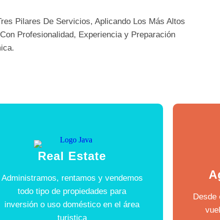
s Pilares De Servicios, Aplicando Los Más Altos
Con Profesionalidad, Experiencia y Preparación
ica.
Real Estate
A
Administramos, rentamos y vendemos
todo tipo de propiedades para
Desde 
inversión o uso doméstico en el área
vue
turistica