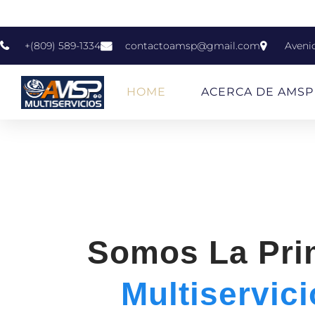
+(809) 589-1334
contactoamsp@gmail.com
Aveni
HOME
ACERCA DE AMSP
Somos La Pr
Multiservic