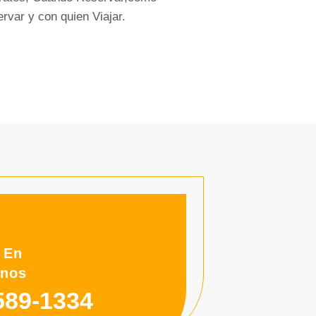
rvar y con quien Viajar.
 En
rnos
589-1334