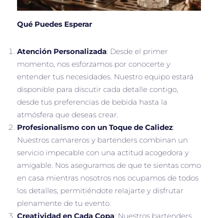
Qué Puedes Esperar
Atención Personalizada
: Desde el primer
momento, nos esforzamos por conocerte y
entender tus necesidades. Nuestro equipo estará
disponible para discutir cada detalle contigo,
desde tus preferencias de bebida hasta la
atmósfera que deseas crear.
Profesionalismo con un Toque de Calidez
:
Nuestros camareros y bartenders combinan un
servicio impecable con una actitud acogedora y
amigable. Nos aseguramos de que te sientas como
en casa mientras nosotros nos ocupamos de todos
los detalles, permitiéndote relajarte y disfrutar
plenamente de tu evento.
Creatividad en Cada Copa
: Nuestros bartenders