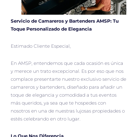
Servicio de Camareros y Bartenders AMSP: Tu
Toque Personalizado de Elegancia
Estimado Cliente Especial,
En AMSP, entendemos que cada ocasión es única
y merece un trato excepcional. Es por eso que nos
complace presentarte nuestro exclusivo servicio de
camareros y bartenders, diseñado para añadir un
toque de elegancia y comodidad a tus eventos
más queridos, ya sea que te hospedes con
nosotros en una de nuestras lujosas propiedades o
estés celebrando en otro lugar.
Lo Que Nos Diferencia