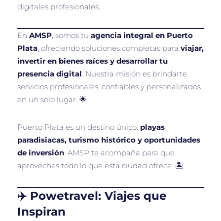
digitales profesionales.
En
AMSP
, somos tu
agencia integral en Puerto
Plata
, ofreciendo soluciones completas para
viajar,
invertir en bienes raíces y desarrollar tu
presencia digital
. Nuestra misión es brindarte
servicios profesionales, confiables y personalizados
en un solo lugar. 🌟
Puerto Plata es un destino único:
playas
paradisiacas, turismo histórico y oportunidades
de inversión
. AMSP te acompaña para que
aproveches todo lo que esta ciudad ofrece. 🏝️
✈️ Powetravel: Viajes que
Inspiran