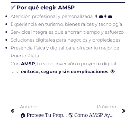
✅ Por qué elegir AMSP
Atención profesional y personalizada 👨‍💼👩‍💼
Experiencia en turismo, bienes raíces y tecnología
Servicios integrales que ahorran tiempo y esfuerzo
Soluciones digitales para negocios y propiedades
Presencia física y digital para ofrecer lo mejor de
Puerto Plata
Con
AMSP
, tu viaje, inversión o proyecto digital
será
exitoso, seguro y sin complicaciones
. 🌟
Anterior
Próximo
🏠 Protege Tu Propiedad Con Seguro De Vivienda En Puerto Plata
🌎 Cómo AMSP Ayuda A Extranjeros E Inversores A Comprar Y Rentar Propiedades En Puerto Plata 🏡✨