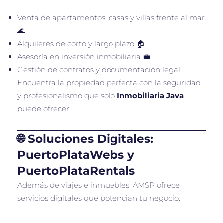
Venta de apartamentos, casas y villas frente al mar
🌊
Alquileres de corto y largo plazo 🏠
Asesoría en inversión inmobiliaria 💼
Gestión de contratos y documentación legal
Encuentra la propiedad perfecta con la seguridad
y profesionalismo que solo
Inmobiliaria Java
puede ofrecer.
🌐 Soluciones Digitales:
PuertoPlataWebs y
PuertoPlataRentals
Además de viajes e inmuebles, AMSP ofrece
servicios digitales que potencian tu negocio: