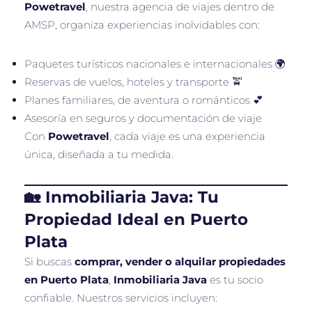
Powetravel
, nuestra agencia de viajes dentro de
AMSP, organiza experiencias inolvidables con:
Paquetes turísticos nacionales e internacionales 🌍
Reservas de vuelos, hoteles y transporte 🚖
Planes familiares, de aventura o románticos 💕
Asesoría en seguros y documentación de viaje
Con
Powetravel
, cada viaje es una experiencia
única, diseñada a tu medida.
🏡 Inmobiliaria Java: Tu
Propiedad Ideal en Puerto
Plata
Si buscas
comprar, vender o alquilar propiedades
en Puerto Plata
,
Inmobiliaria Java
es tu socio
confiable. Nuestros servicios incluyen: