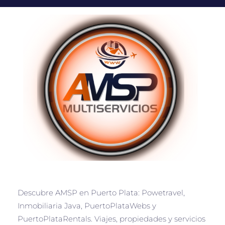
Descubre AMSP en Puerto Plata: Powetravel,
Inmobiliaria Java, PuertoPlataWebs y
PuertoPlataRentals. Viajes, propiedades y servicios