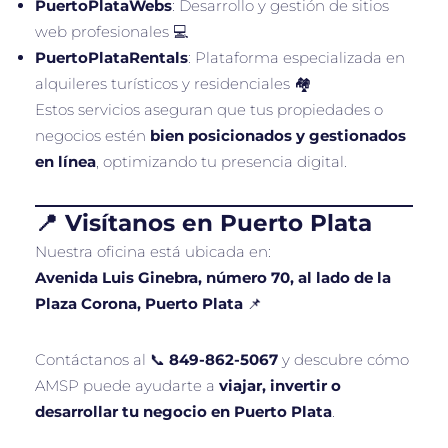
PuertoPlataWebs
: Desarrollo y gestión de sitios
web profesionales 💻
PuertoPlataRentals
: Plataforma especializada en
alquileres turísticos y residenciales 🏘️
Estos servicios aseguran que tus propiedades o
negocios estén
bien posicionados y gestionados
en línea
, optimizando tu presencia digital.
📍 Visítanos en Puerto Plata
Nuestra oficina está ubicada en:
Avenida Luis Ginebra, número 70, al lado de la
Plaza Corona, Puerto Plata
📌
Contáctanos al 📞
849-862-5067
y descubre cómo
AMSP puede ayudarte a
viajar, invertir o
desarrollar tu negocio en Puerto Plata
.