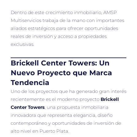
Dentro de este crecimiento inmobiliario, AMSP
Multiservicios trabaja de la mano con importantes
aliados estratégicos para ofrecer oportunidades
reales de inversión y acceso a propiedades
exclusivas.
Brickell Center Towers: Un
Nuevo Proyecto que Marca
Tendencia
Uno de los proyectos que ha generado gran interés
recientemente es el moderno proyecto
Brickell
Center Towers
, una propuesta inmobiliaria
innovadora que representa elegancia, diseño
contemporáneo y oportunidades de inversión de
alto nivel en Puerto Plata.