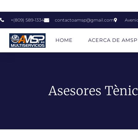
+(809) 589-1334
contactoamsp@gmail.com
Aveni
HOME
ACERCA DE AMSP
Asesores Tèni