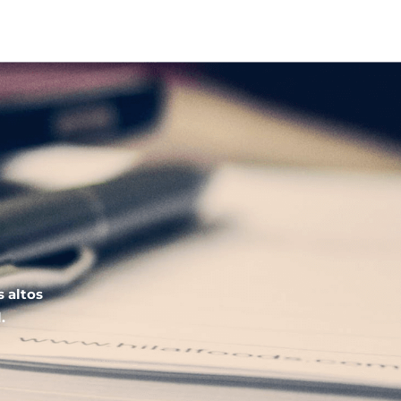
s altos
.