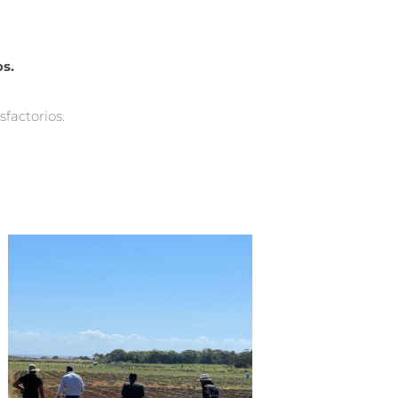
os.
factorios.