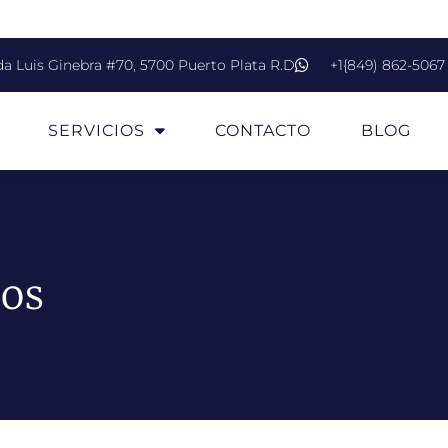
da Luis Ginebra #70, 5700 Puerto Plata R.D
+1{849) 862-5067
SERVICIOS
CONTACTO
BLOG
cos