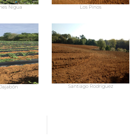
nes Nigua
Los Pinos
Santiago Rodriguez
Dajabón