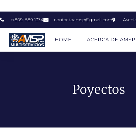
+(809) 589-1334
contactoamsp@gmail.com
Aveni
HOME
ACERCA DE AMSP
Poyectos