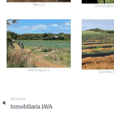
Baní 2
Molondro
Palenque 2
Sandia 
Anterior
Inmobiliaria JAVA