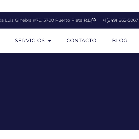
da Luis Ginebra #70, 5700 Puerto Plata R.D
+1{849) 862-5067
SERVICIOS
CONTACTO
BLOG