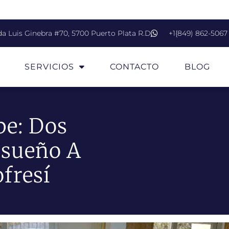
da Luis Ginebra #70, 5700 Puerto Plata R.D
+1{849) 862-5067
SERVICIOS
CONTACTO
BLOG
be: Dos
nsueño A
fresí