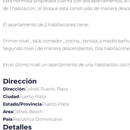
Esta hermosa propiedad cuenta con dos apartamentos, al c
de 1 habitacion , el bloque está construido de manera desc
El apartamento de 2 habitaciones tiene:
Primer nivel , sala, comedor , cocina , terraza, y medio baño.
Segundo nivel ( de manera descendiente). Dos habitaciones
En el último nivel un apartamento de una habitación, cocin
Dirección
Dirección
Cofresí Puerto Plata
Ciudad
Puerto Plata
Estado/Provincia
Puerto Plata
Area
Cofresi Beach
País
República Dominicana
Detalles