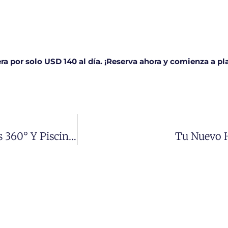
ra por solo USD 140 al día. ¡Reserva ahora y comienza a pl
Villa De Ensueño En Puerto Plata Con Vistas 360° Y Piscina Privada
Tu Nuevo H