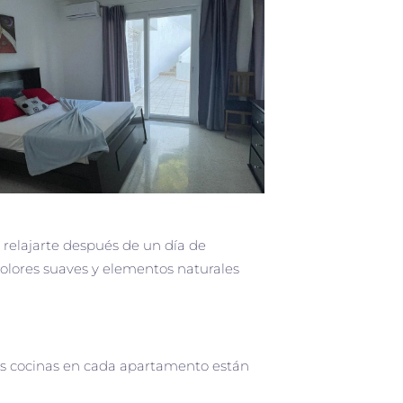
relajarte después de un día de
 colores suaves y elementos naturales
las cocinas en cada apartamento están