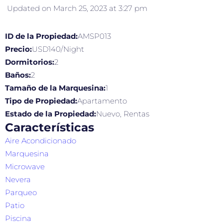
Updated on March 25, 2023 at 3:27 pm
ID de la Propiedad:
AMSP013
Precio:
USD140/Night
Dormitorios:
2
Baños:
2
Tamaño de la Marquesina:
1
Tipo de Propiedad:
Apartamento
Estado de la Propiedad:
Nuevo, Rentas
Características
Aire Acondicionado
Marquesina
Microwave
Nevera
Parqueo
Patio
Piscina