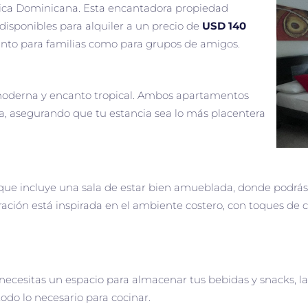
lica Dominicana. Esta encantadora propiedad
sponibles para alquiler a un precio de
USD 140
tanto para familias como para grupos de amigos.
moderna y encanto tropical. Ambos apartamentos
ia, asegurando que tu estancia sea lo más placentera
ue incluye una sala de estar bien amueblada, donde podrás 
oración está inspirada en el ambiente costero, con toques de
o necesitas un espacio para almacenar tus bebidas y snacks, 
do lo necesario para cocinar.