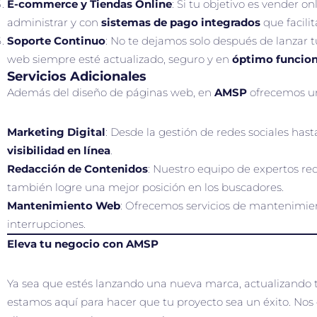
E-commerce y Tiendas Online
: Si tu objetivo es vender o
administrar y con
sistemas de pago integrados
que facilit
Soporte Continuo
: No te dejamos solo después de lanzar 
web siempre esté actualizado, seguro y en
óptimo funcio
Servicios Adicionales
Además del diseño de páginas web, en
AMSP
ofrecemos un
Marketing Digital
: Desde la gestión de redes sociales h
visibilidad en línea
.
Redacción de Contenidos
: Nuestro equipo de expertos re
también logre una mejor posición en los buscadores.
Mantenimiento Web
: Ofrecemos servicios de mantenimien
interrupciones.
Eleva tu negocio con AMSP
Ya sea que estés lanzando una nueva marca, actualizando t
estamos aquí para hacer que tu proyecto sea un éxito. N