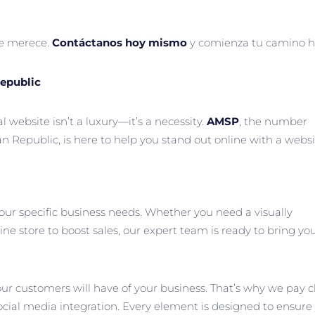
ue merece.
Contáctanos hoy mismo
y comienza tu camino hac
epublic
l website isn’t a luxury—it’s a necessity.
AMSP
, the number
 Republic, is here to help you stand out online with a websi
your specific business needs. Whether you need a visually
ine store to boost sales, our expert team is ready to bring yo
ur customers will have of your business. That’s why we pay c
cial media integration. Every element is designed to ensure y