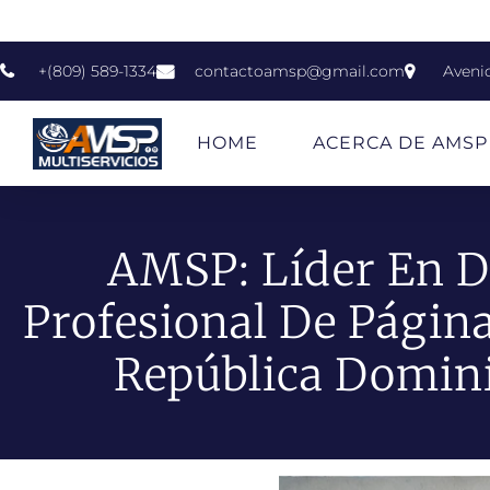
+(809) 589-1334
contactoamsp@gmail.com
Aveni
HOME
ACERCA DE AMSP
AMSP: Líder En D
Profesional De Págin
República Domin