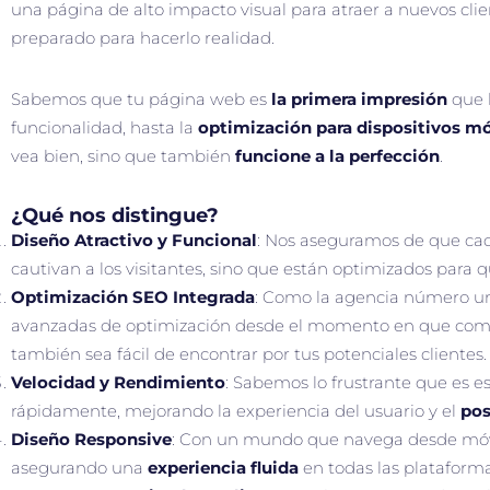
una página de alto impacto visual para atraer a nuevos cli
preparado para hacerlo realidad.
Sabemos que tu página web es
la primera impresión
que l
funcionalidad, hasta la
optimización para dispositivos mó
vea bien, sino que también
funcione a la perfección
.
¿Qué nos distingue?
Diseño Atractivo y Funcional
: Nos aseguramos de que cad
cautivan a los visitantes, sino que están optimizados para qu
Optimización SEO Integrada
: Como la agencia número u
avanzadas de optimización desde el momento en que comenz
también sea fácil de encontrar por tus potenciales clientes.
Velocidad y Rendimiento
: Sabemos lo frustrante que es 
rápidamente, mejorando la experiencia del usuario y el
pos
Diseño Responsive
: Con un mundo que navega desde móvil
asegurando una
experiencia fluida
en todas las plataforma