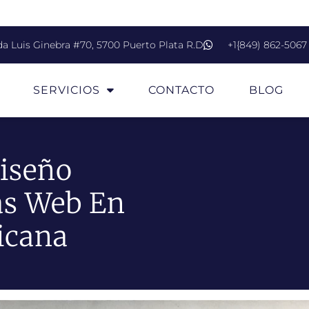
da Luis Ginebra #70, 5700 Puerto Plata R.D
+1{849) 862-5067
SERVICIOS
CONTACTO
BLOG
iseño
as Web En
icana