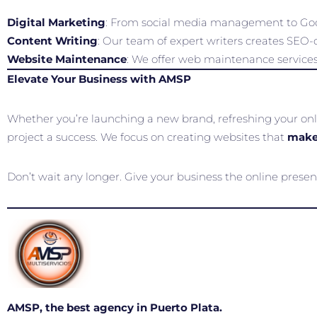
Digital Marketing
: From social media management to Goo
Content Writing
: Our team of expert writers creates SEO-
Website Maintenance
: We offer web maintenance services 
Elevate Your Business with AMSP
Whether you’re launching a new brand, refreshing your onlin
project a success. We focus on creating websites that
make
Don’t wait any longer. Give your business the online presen
AMSP, the best agency in Puerto Plata.