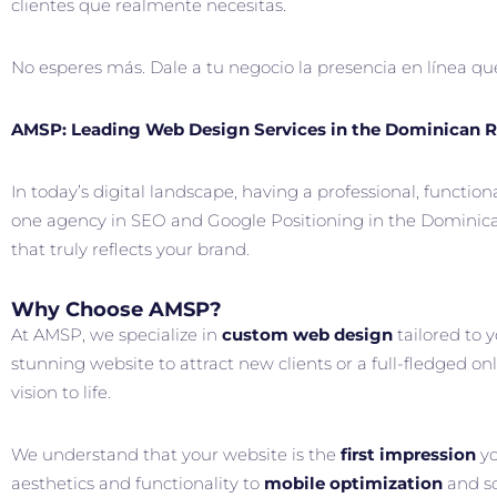
clientes que realmente necesitas.
No esperes más. Dale a tu negocio la presencia en línea q
AMSP: Leading Web Design Services in the Dominican R
In today’s digital landscape, having a professional, functiona
one agency in SEO and Google Positioning in the Dominican
that truly reflects your brand.
Why Choose AMSP?
At AMSP, we specialize in
custom web design
tailored to 
stunning website to attract new clients or a full-fledged onl
vision to life.
We understand that your website is the
first impression
yo
aesthetics and functionality to
mobile optimization
and so