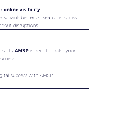
ur
online visibility
.
also rank better on search engines.
thout disruptions.
esults,
AMSP
is here to make your
stomers.
igital success with AMSP.