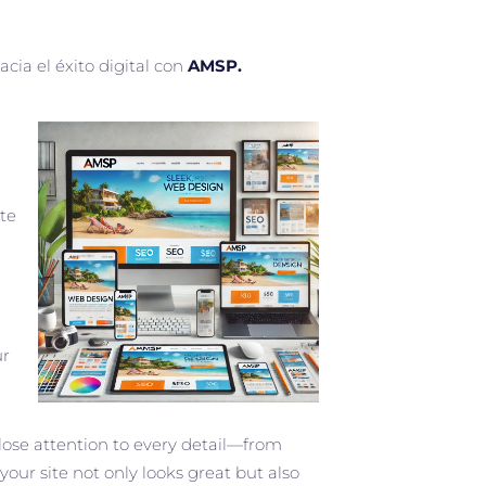
ia el éxito digital con
AMSP.
te
ur
lose attention to every detail—from
our site not only looks great but also