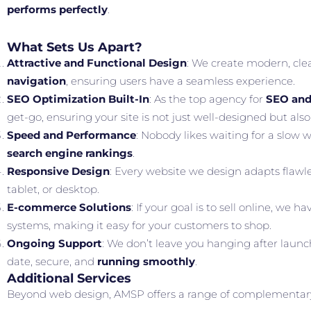
performs perfectly
.
What Sets Us Apart?
Attractive and Functional Design
: We create modern, clea
navigation
, ensuring users have a seamless experience.
SEO Optimization Built-In
: As the top agency for
SEO and
get-go, ensuring your site is not just well-designed but als
Speed and Performance
: Nobody likes waiting for a slow 
search engine rankings
.
Responsive Design
: Every website we design adapts flawle
tablet, or desktop.
E-commerce Solutions
: If your goal is to sell online, we 
systems, making it easy for your customers to shop.
Ongoing Support
: We don’t leave you hanging after laun
date, secure, and
running smoothly
.
Additional Services
Beyond web design, AMSP offers a range of complementary s