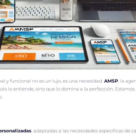
al y funcional no es un lujo, es una necesidad.
AMSP
, la ag
o lo entiende, sino que lo domina a la perfección. Estamos 
o.
ersonalizadas
, adaptadas a las necesidades específicas de c