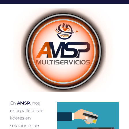
En
AMSP
, nos
enorgullece ser
líderes en
soluciones de