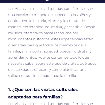
Las visitas culturales adaptadas para familias son
una excelente manera de conectar a los niños y
adultos con la historia, el arte, y la cultura de
manera entretenida, educativa, y accesible. Desde
museos interactivos hasta recorridos por
monumentos históricos, estas experiencias están
diseñadas para que todos los miembros de la
familia, sin importar su edad, puedan disfrutar y
aprender juntos. Aquí te contamos todo lo que
necesitas saber sobre este tipo de visitas, qué tipos
de actividades ofrecen, y cómo planificar una
salida cultural ideal para toda la familia.
1.
¿Qué son las visitas culturales
adaptadas para familias?
Las visitas culturales adaptadas para familias son