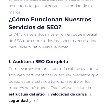
resultados, lo que aumenta la autoridad de tu
marca.
¿Cómo Funcionan Nuestros
Servicios de SEO?
En AMSP, nos enfocamos en un enfoque integral
de SEO que cubre todos los aspectos necesarios
para llevar tu sitio web a la cima:
1.
Auditoría SEO Completa
Comenzamos con una auditoría exhaustiva de tu
sitio web para identificar cualquier problema que
pueda estar afectando tu rendimiento en los
motores de búsqueda. Esto incluye evaluar la
estructura del sitio
, la
velocidad de carga
, la
seguridad
, y más.