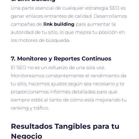
Una parte esencial de cualquier estrategia SEO es
ganar enlaces entrantes de calidad. Desarrollamos
campañas de
link building
para aumentar la
autoridad de tu sitio, lo que mejora tu posición en
los motores de búsqueda.
7.
Monitoreo y Reportes Continuos
El SEO no es un esfuerzo de una sola vez.
Monitoreamos constantemente el rendimiento de
tu sitio, hacemos ajustes según sea necesario y te
proporcionamos informes detallados para que
siempre estés al tanto de cómo está mejorando tu
ranking y tráfico.
Resultados Tangibles para tu
Negocio