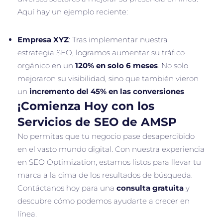
Aquí hay un ejemplo reciente:
Empresa XYZ
: Tras implementar nuestra
estrategia SEO, logramos aumentar su tráfico
orgánico en un
120% en solo 6 meses
. No solo
mejoraron su visibilidad, sino que también vieron
un
incremento del 45% en las conversiones
.
¡Comienza Hoy con los
Servicios de SEO de AMSP
No permitas que tu negocio pase desapercibido
en el vasto mundo digital. Con nuestra experiencia
en SEO Optimization, estamos listos para llevar tu
marca a la cima de los resultados de búsqueda.
Contáctanos hoy para una
consulta gratuita
y
descubre cómo podemos ayudarte a crecer en
línea.