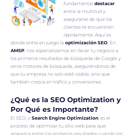
fundamental
destacar
entre la multitud y
asegurarse de que los
clientes te encuentren
rápidamente. Aquí es
donde entra en juego la
optimización SEO
. En
AMSP
, nos especializamos en llevar tu negocio a
los primeros resultados de búsqueda de Google y
otros motores de búsqueda, asegurándonos de
que tu empresa no solo esté visible, sino que
también crezca en tráfico y conversiones.
¿Qué es la SEO Optimization y
Por Qué es Importante?
El SEO, o
Search Engine Optimization
, es el
proceso de optimizar tu sitio web para que
aparezca entre los primeros resultados cuando los